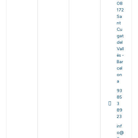
08
172
Sa
nt
Cu
gat
del
Vall
ès -
Bar
cel
on
a
93
85
3
89
23
inf
o@