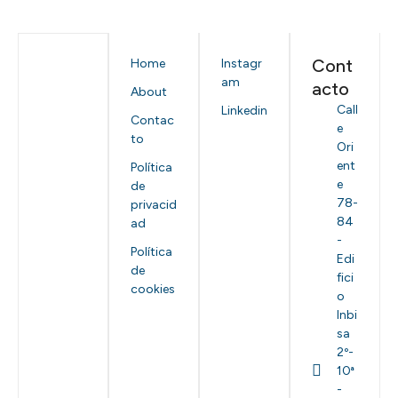
Cont
Home
Instagr
am
acto
About
Call
Linkedin
Contac
e
to
Ori
ent
Política
e
de
78-
privacid
84
ad
-
Política
Edi
de
fici
cookies
o
Inbi
sa
2º-
10ª
-