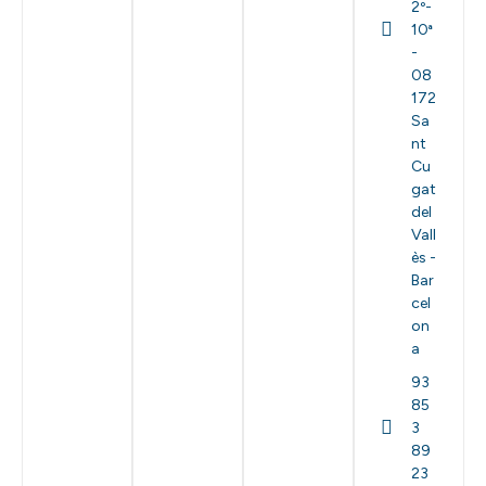
2º-
10ª
-
08
172
Sa
nt
Cu
gat
del
Vall
ès -
Bar
cel
on
a
93
85
3
89
23