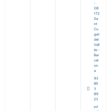
-
08
172
Sa
nt
Cu
gat
del
Vall
ès -
Bar
cel
on
a
93
85
3
89
23
inf