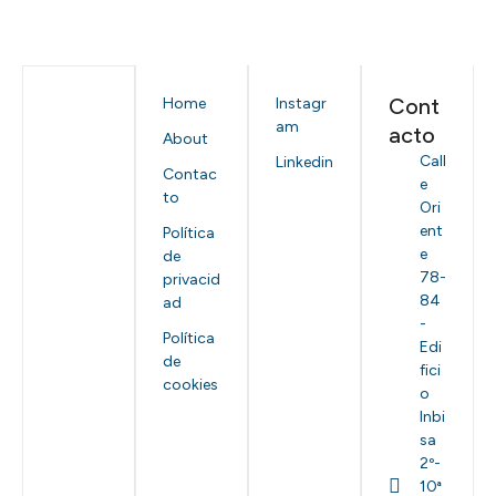
Cont
Home
Instagr
am
acto
About
Call
Linkedin
Contac
e
to
Ori
ent
Política
e
de
78-
privacid
84
ad
-
Política
Edi
de
fici
cookies
o
Inbi
sa
2º-
10ª