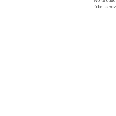
No te quedes
últimas no