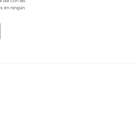
l día con las
s en ningún