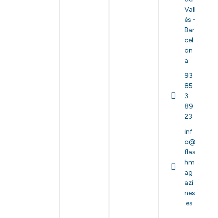
Vall
ès -
Bar
cel
on
a
93
85
3
89
23
inf
o@
flas
hm
ag
azi
nes
.es