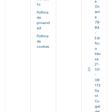
e
to
Ori
ent
Política
e
de
78-
privacid
84
ad
-
Política
Edi
de
fici
cookies
o
Inbi
sa
2º-
10ª
-
08
172
Sa
nt
Cu
gat
del