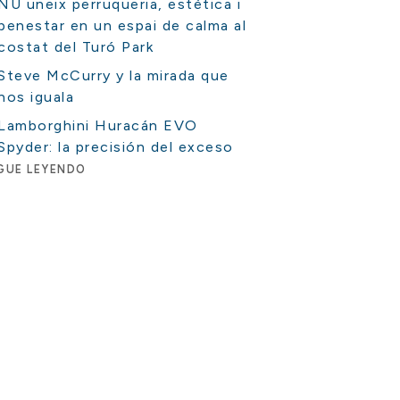
NU uneix perruqueria, estètica i
benestar en un espai de calma al
costat del Turó Park
Steve McCurry y la mirada que
nos iguala
Lamborghini Huracán EVO
Spyder: la precisión del exceso
GUE LEYENDO