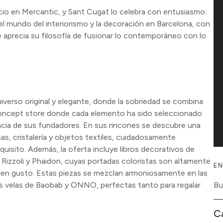
cio en Mercantic, y Sant Cugat lo celebra con entusiasmo.
l mundo del interiorismo y la decoración en Barcelona, con
ue aprecia su filosofía de fusionar lo contemporáneo con lo
niverso original y elegante, donde la sobriedad se combina
 concept store donde cada elemento ha sido seleccionado
gancia de sus fundadores. En sus rincones se descubre una
sas, cristalería y objetos textiles, cuidadosamente
quisito. Además, la oferta incluye libros decorativos de
 Rizzoli y Phaidon, cuyas portadas coloristas son altamente
EN
en gusto. Estas piezas se mezclan armoniosamente en las
as velas de Baobab y ONNO, perfectas tanto para regalar
C