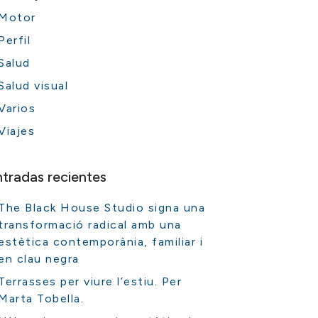
Motor
Perfil
Salud
Salud visual
Varios
Viajes
ntradas recientes
The Black House Studio signa una
transformació radical amb una
estètica contemporània, familiar i
en clau negra
Terrasses per viure l’estiu. Per
Marta Tobella.