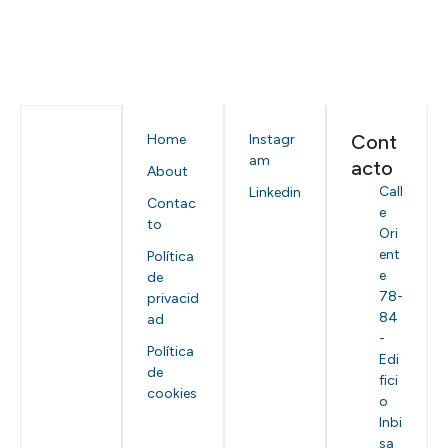
Cont
Home
Instagr
am
acto
About
Call
Linkedin
Contac
e
to
Ori
ent
Política
e
de
78-
privacid
84
ad
-
Política
Edi
de
fici
cookies
o
Inbi
sa