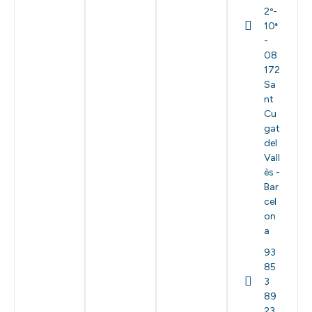
2º-
10ª
-
08
172
Sa
nt
Cu
gat
del
Vall
ès -
Bar
cel
on
a
93
85
3
89
23