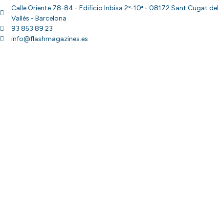
Calle Oriente 78-84 - Edificio Inbisa 2º-10ª - 08172 Sant Cugat del
Vallès - Barcelona
93 853 89 23
info@flashmagazines.es
© Copyright Flash Magazines 2025 · All Rights Reserved