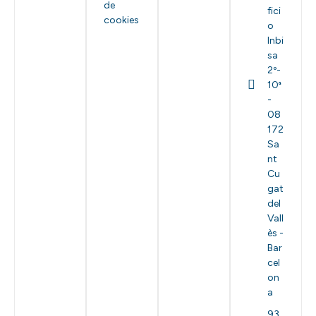
de
fici
cookies
o
Inbi
sa
2º-
10ª
-
08
172
Sa
nt
Cu
gat
del
Vall
ès -
Bar
cel
on
a
93