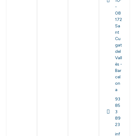
10ª
-
08
172
Sa
nt
Cu
gat
del
Vall
ès -
Bar
cel
on
a
93
85
3
89
23
inf