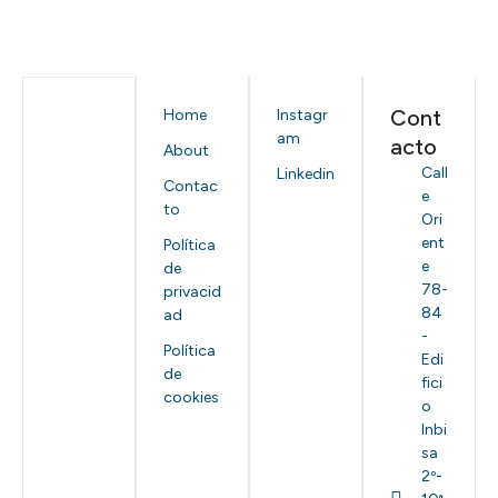
Cont
Home
Instagr
am
acto
About
Call
Linkedin
Contac
e
to
Ori
ent
Política
e
de
78-
privacid
84
ad
-
Política
Edi
de
fici
cookies
o
Inbi
sa
2º-