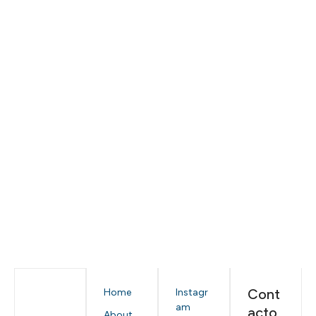
Cont
Home
Instagr
am
acto
About