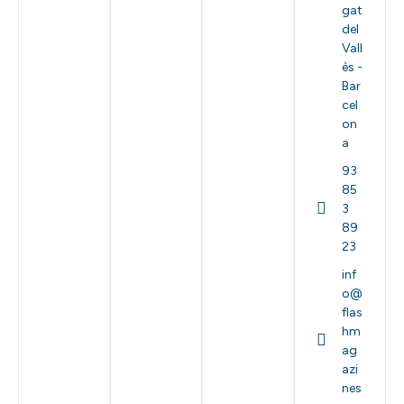
gat
del
Vall
ès -
Bar
cel
on
a
93
85
3
89
23
inf
o@
flas
hm
ag
azi
nes