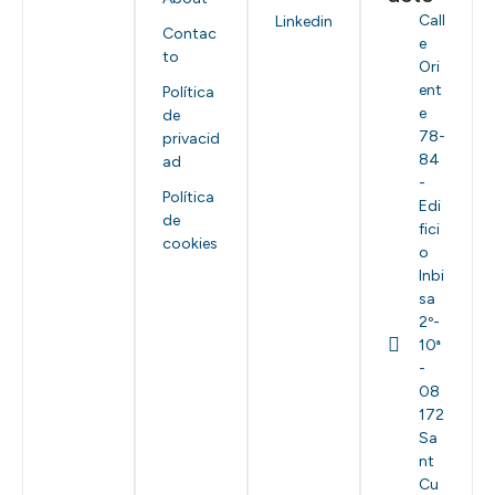
Call
Linkedin
Contac
e
to
Ori
ent
Política
e
de
78-
privacid
84
ad
-
Política
Edi
de
fici
cookies
o
Inbi
sa
2º-
10ª
-
08
172
Sa
nt
Cu