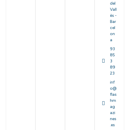
del
Vall
ès -
Bar
cel
on
a
93
85
3
89
23
inf
o@
flas
hm
ag
azi
nes
.es