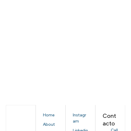
Cont
Home
Instagr
am
acto
About
Call
Linkedin