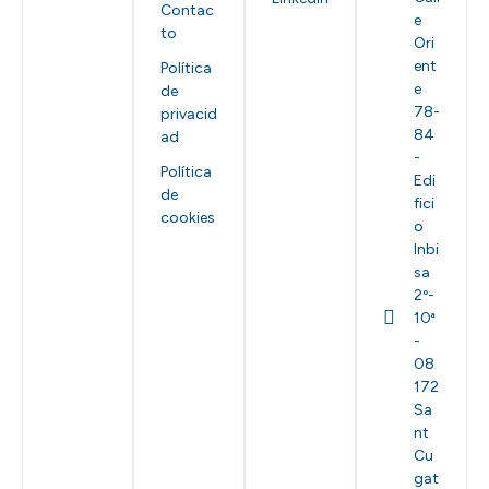
Contac
e
to
Ori
ent
Política
e
de
78-
privacid
84
ad
-
Política
Edi
de
fici
cookies
o
Inbi
sa
2º-
10ª
-
08
172
Sa
nt
Cu
gat