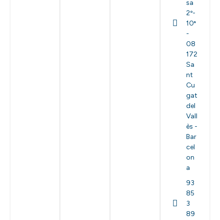
sa
2º-
10ª
-
08
172
Sa
nt
Cu
gat
del
Vall
ès -
Bar
cel
on
a
93
85
3
89