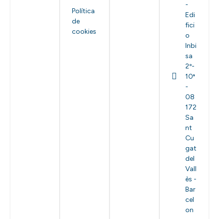
-
Política
Edi
de
fici
cookies
o
Inbi
sa
2º-
10ª
-
08
172
Sa
nt
Cu
gat
del
Vall
ès -
Bar
cel
on