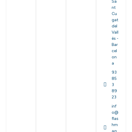
Sa
nt
Cu
gat
del
Vall
ès -
Bar
cel
on
a
93
85
3
89
23
inf
o@
flas
hm
ag