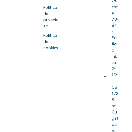
Ori
ent
Política
e
de
78-
privacid
84
ad
-
Política
Edi
de
fici
cookies
o
Inbi
sa
2º-
10ª
-
08
172
Sa
nt
Cu
gat
del
Vall