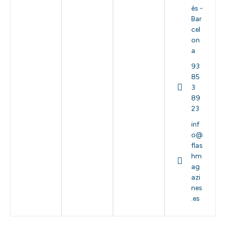
ès -
Bar
cel
on
a
93
85
3
89
23
inf
o@
flas
hm
ag
azi
nes
.es