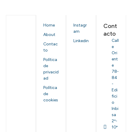
Cont
Home
Instagr
am
acto
About
Call
Linkedin
Contac
e
to
Ori
ent
Política
e
de
78-
privacid
84
ad
-
Política
Edi
de
fici
cookies
o
Inbi
sa
2º-
10ª