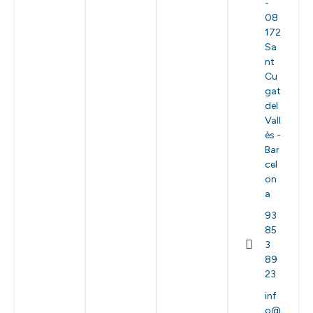
-
08
172
Sa
nt
Cu
gat
del
Vall
ès -
Bar
cel
on
a
93
85
3
89
23
inf
o@