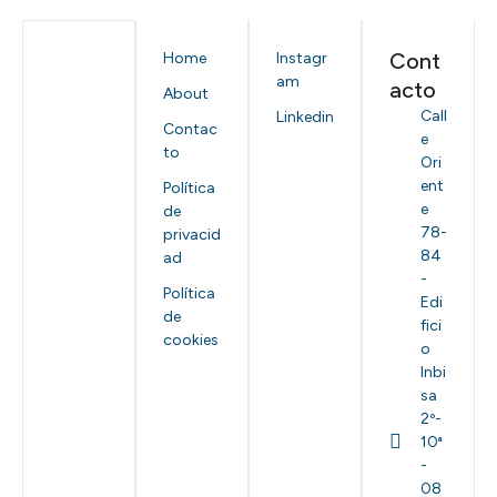
Cont
Home
Instagr
am
acto
About
Call
Linkedin
Contac
e
to
Ori
ent
Política
e
de
78-
privacid
84
ad
-
Política
Edi
de
fici
cookies
o
Inbi
sa
2º-
10ª
-
08