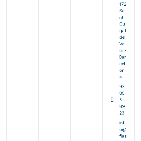
172
Sa
nt
Cu
gat
del
Vall
ès -
Bar
cel
on
a
93
85
3
89
23
inf
o@
flas