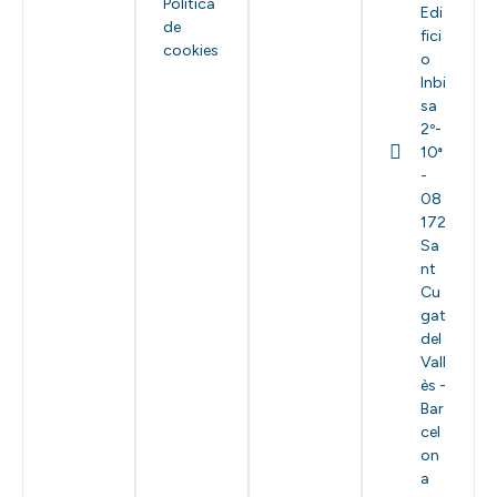
Política
Edi
de
fici
cookies
o
Inbi
sa
2º-
10ª
-
08
172
Sa
nt
Cu
gat
del
Vall
ès -
Bar
cel
on
a