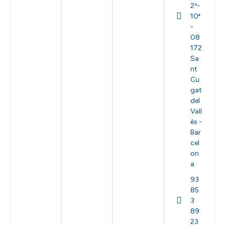
2º-
10ª
-
08
172
Sa
nt
Cu
gat
del
Vall
ès -
Bar
cel
on
a
93
85
3
89
23