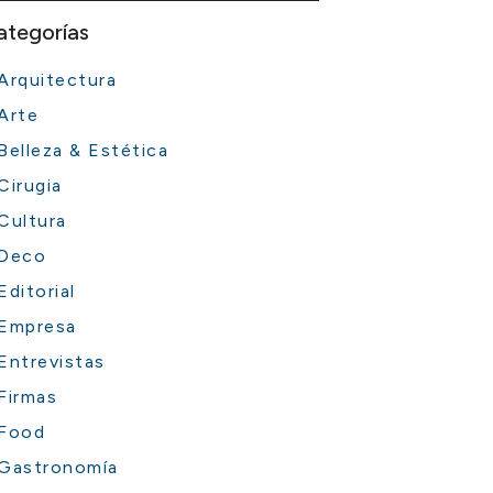
ategorías
Arquitectura
Arte
Belleza & Estética
Cirugia
Cultura
Deco
Editorial
Empresa
Entrevistas
Firmas
Food
Gastronomía