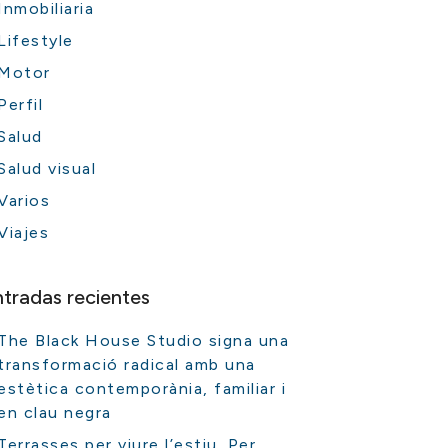
Inmobiliaria
Lifestyle
Motor
Perfil
Salud
Salud visual
Varios
Viajes
ntradas recientes
The Black House Studio signa una
transformació radical amb una
estètica contemporània, familiar i
en clau negra
Terrasses per viure l’estiu. Per