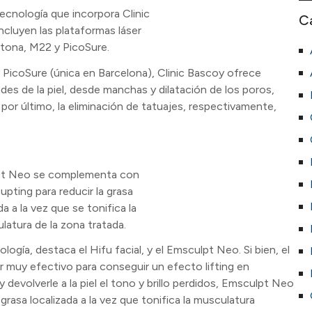
tecnología que incorpora Clinic
C
ncluyen las plataformas láser
tona, M22 y PicoSure.
 PicoSure (única en Barcelona), Clinic Bascoy ofrece
es de la piel, desde manchas y dilatación de los poros,
, por último, la eliminación de tatuajes, respectivamente,
t Neo se complementa con
pting para reducir la grasa
da a la vez que se tonifica la
latura de la zona tratada.
logía, destaca el Hifu facial, y el Emsculpt Neo. Si bien, el
 muy efectivo para conseguir un efecto lifting en
devolverle a la piel el tono y brillo perdidos, Emsculpt Neo
grasa localizada a la vez que tonifica la musculatura