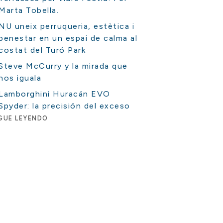
Marta Tobella.
NU uneix perruqueria, estètica i
benestar en un espai de calma al
costat del Turó Park
Steve McCurry y la mirada que
nos iguala
Lamborghini Huracán EVO
Spyder: la precisión del exceso
GUE LEYENDO