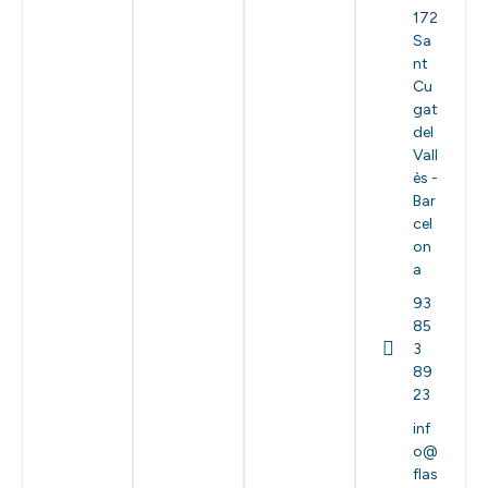
172
Sa
nt
Cu
gat
del
Vall
ès -
Bar
cel
on
a
93
85
3
89
23
inf
o@
flas