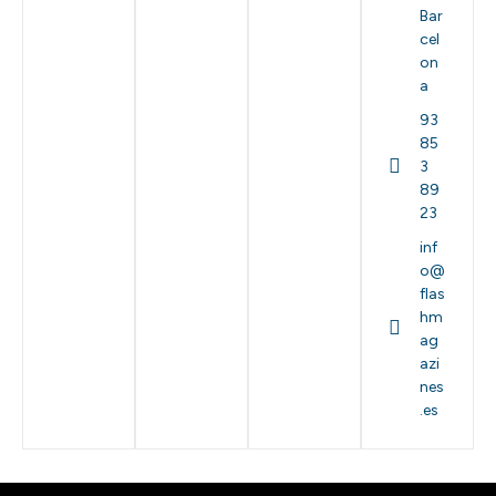
Bar
cel
on
a
93
85
3
89
23
inf
o@
flas
hm
ag
azi
nes
.es