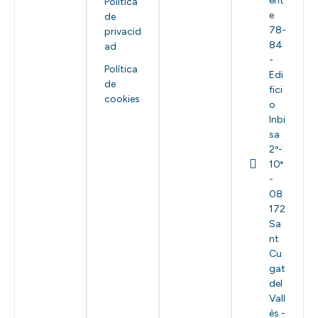
ent
Política
e
de
78-
privacid
84
ad
-
Política
Edi
de
fici
cookies
o
Inbi
sa
2º-
10ª
-
08
172
Sa
nt
Cu
gat
del
Vall
ès -