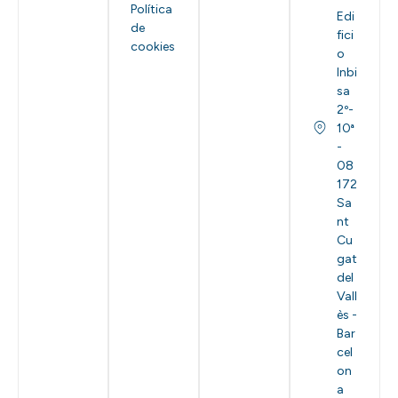
Política
Edi
de
fici
cookies
o
Inbi
sa
2º-
10ª
-
08
172
Sa
nt
Cu
gat
del
Vall
ès -
Bar
cel
on
a