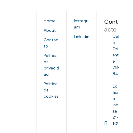
Cont
Home
Instagr
am
acto
About
Call
Linkedin
Contac
e
to
Ori
ent
Política
e
de
78-
privacid
84
ad
-
Política
Edi
de
fici
cookies
o
Inbi
sa
2º-
10ª
-