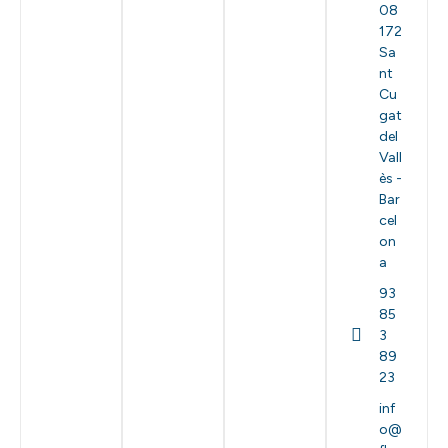
08
172
Sa
nt
Cu
gat
del
Vall
ès -
Bar
cel
on
a
93
85
3
89
23
inf
o@