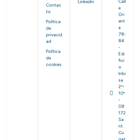
Call
Linkedin
Contac
e
to
Ori
ent
Política
e
de
78-
privacid
84
ad
-
Política
Edi
de
fici
cookies
o
Inbi
sa
2º-
10ª
-
08
172
Sa
nt
Cu
gat