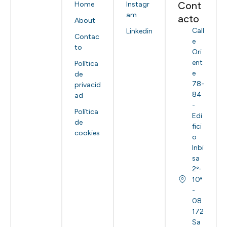
Cont
Home
Instagr
am
acto
About
Call
Linkedin
Contac
e
to
Ori
ent
Política
e
de
78-
privacid
84
ad
-
Política
Edi
de
fici
cookies
o
Inbi
sa
2º-
10ª
-
08
172
Sa