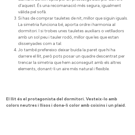
d’aquest. És una recomanació més segura, igualment
vàlida pel sofà.
Si has de comprar tauletes de nit, millor que siguin iguals.
La simetria funciona bé, aporta ordre i harmonia al
dormitori. I si trobes unes tauletes auxiliars o vetlladors
amb un sol peu i tauler rodó, millor que les que estan
dissenyades com a tal.
Jo també prefereixo deixar buida la paret que hi ha
darrere el llit, però pots posar un quadre descentrat per
trencar la simetria que hem aconseguit amb els altres
elements, donant-li un aire més natural i flexible.
El llit és el protagonista del dormitori. Vesteix-lo amb
colors neutres i llisos i dona-li color amb coixins i un plaid.