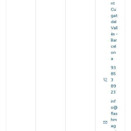
nt
Cu
gat
del
Vall
ès -
Bar
cel
on
a
93
85
3
89
23
inf
o@
flas
hm
ag