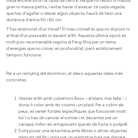
mida entre el sofà i la taula de centre. Perquè no resulti ni massa
gran ni massa petita, i evitar haver d’aixecar-te cada vegada
que has d’agafar o deixar algun objecte, haurà de tenir una
distància d’entre 50 i 60 cm.
T’has enamorat d’un mirall? El meu consell és que no el posis ni
al final d’un passadís ni davant el llit. Aquesta última opció és
molt poc recomanable segons el Feng Shui per un tema
d’energies que no conec en profunditat, però estèticament
tampoc funciona.
Per a un restyling del dormitori, et deixo aquestes idees més
concretes:
Vesteix el llit amb cobertors llisos – el blanc mai falla -, i
dona-li color amb els coixins i un plaid. Per a cobrir els
peus, es venen fundes específiques que funcionen molt
bé. I si has de canviar el somier i et decantes per un
canapè, millor els entapissats que els de fusta o polipell.
Evita posar una estanteria amb llibres o altres objectes
damunt del llit i opta per un prestatge baix per darrere