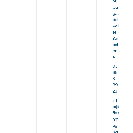
nt
Cu
gat
del
Vall
ès -
Bar
cel
on
a
93
85
3
89
23
inf
o@
flas
hm
ag
azi