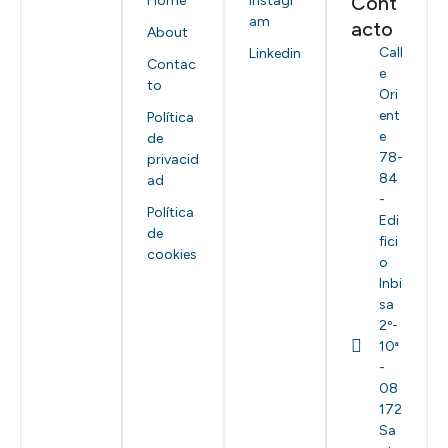
Cont
Home
Instagr
am
acto
About
Call
Linkedin
Contac
e
to
Ori
ent
Política
e
de
78-
privacid
84
ad
-
Política
Edi
de
fici
cookies
o
Inbi
sa
2º-
10ª
-
08
172
Sa