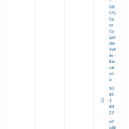
-
08
172
Sa
nt
Cu
gat
del
Vall
ès -
Bar
cel
on
a
93
85
3
89
23
inf
o@