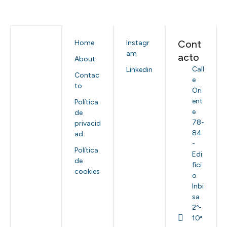
Cont
Home
Instagr
am
acto
About
Call
Linkedin
Contac
e
to
Ori
ent
Política
e
de
78-
privacid
84
ad
-
Política
Edi
de
fici
cookies
o
Inbi
sa
2º-
10ª