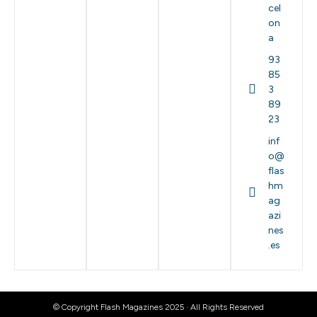
cel
on
a
93
85
3
89
23
inf
o@
flas
hm
ag
azi
nes
.es
© Copyright Flash Magazines 2025 · All Rights Reserved