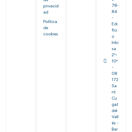
78-
privacid
84
ad
-
Política
Edi
de
fici
cookies
o
Inbi
sa
2º-
10ª
-
08
172
Sa
nt
Cu
gat
del
Vall
ès -
Bar