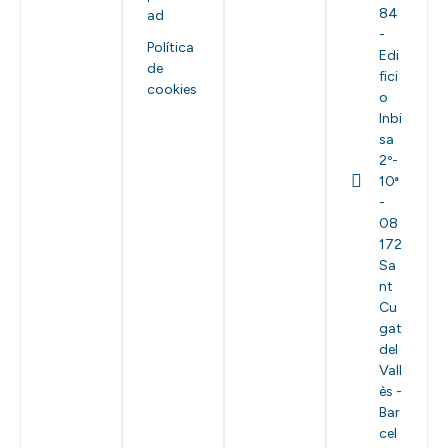
84
ad
-
Política
Edi
de
fici
cookies
o
Inbi
sa
2º-
10ª
-
08
172
Sa
nt
Cu
gat
del
Vall
ès -
Bar
cel