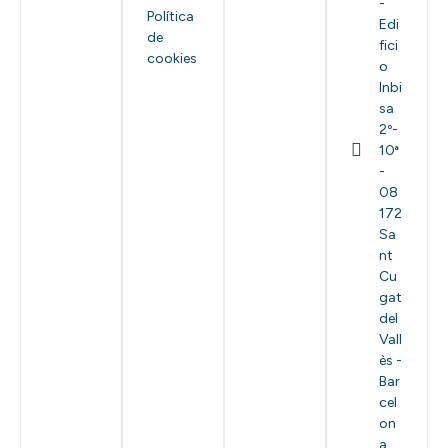
-
Política
Edi
de
fici
cookies
o
Inbi
sa
2º-
10ª
-
08
172
Sa
nt
Cu
gat
del
Vall
ès -
Bar
cel
on
a