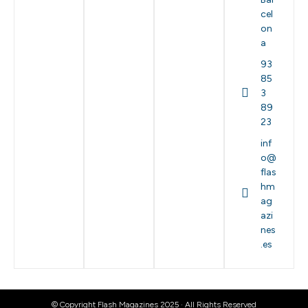
cel
on
a
93
85
3
89
23
inf
o@
flas
hm
ag
azi
nes
.es
© Copyright Flash Magazines 2025 · All Rights Reserved