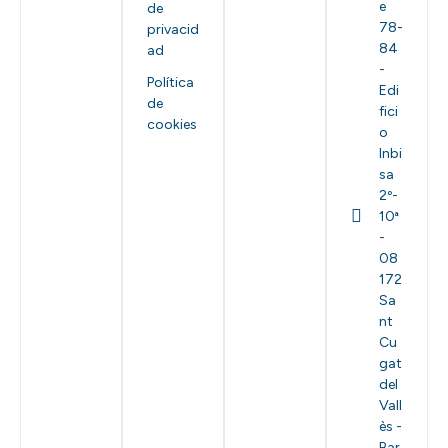
e
de
78-
privacid
84
ad
-
Política
Edi
de
fici
cookies
o
Inbi
sa
2º-
10ª
-
08
172
Sa
nt
Cu
gat
del
Vall
ès -
Bar