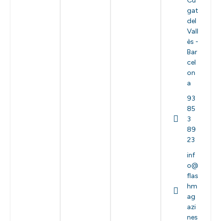
Cu
gat
del
Vall
ès -
Bar
cel
on
a
93
85
3
89
23
inf
o@
flas
hm
ag
azi
nes