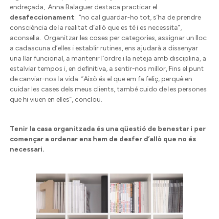
endreçada, Anna Balaguer destaca practicar el
desafeccionament
: “no cal guardar-ho tot, s’ha de prendre
consciència de la realitat d’allò que es té i es necessita”,
aconsella. Organitzar les coses per categories, assignar un lloc
a cadascuna d’elles i establir rutines, ens ajudarà a dissenyar
una llar funcional, a mantenir l’ordre i la neteja amb disciplina, a
estalviar tempos i, en definitiva, a sentir-nos millor, Fins el punt
de canviar-nos la vida. “Això és el que em fa feliç; perquè en
cuidar les cases dels meus clients, també cuido de les persones
que hi viuen en elles”, conclou.
Tenir la casa organitzada és una qüestió de benestar i per
començar a ordenar ens hem de desfer d’allò que no és
necessari.