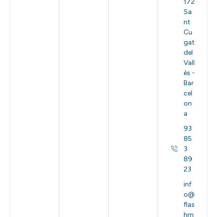
172
Sa
nt
Cu
gat
del
Vall
ès -
Bar
cel
on
a
93
85
3
89
23
inf
o@
flas
hm