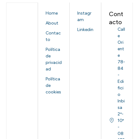
Cont
Home
Instagr
am
acto
About
Call
Linkedin
Contac
e
to
Ori
ent
Política
e
de
78-
privacid
84
ad
-
Política
Edi
de
fici
cookies
o
Inbi
sa
2º-
10ª
-
08