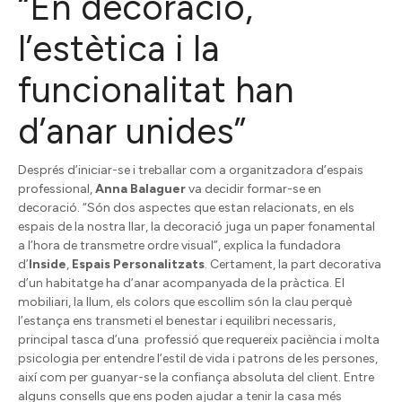
“En decoració,
l’estètica i la
funcionalitat han
d’anar unides”
Després d’iniciar-se i treballar com a organitzadora d’espais
professional,
Anna Balaguer
va decidir formar-se en
decoració. “Són dos aspectes que estan relacionats, en els
espais de la nostra llar, la decoració juga un paper fonamental
a l’hora de transmetre ordre visual”, explica la fundadora
d’
Inside
,
Espais Personalitzats
. Certament, la part decorativa
d’un habitatge ha d’anar acompanyada de la pràctica. El
mobiliari, la llum, els colors que escollim són la clau perquè
l’estança ens transmeti el benestar i equilibri necessaris,
principal tasca d’una professió que requereix paciència i molta
psicologia per entendre l’estil de vida i patrons de les persones,
així com per guanyar-se la confiança absoluta del client. Entre
alguns consells que ens poden ajudar a tenir la casa més