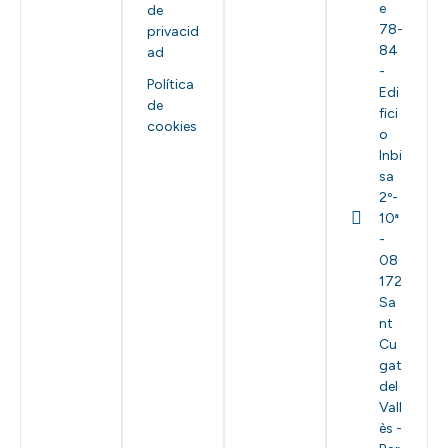
e
de
78-
privacid
84
ad
-
Política
Edi
de
fici
cookies
o
Inbi
sa
2º-
10ª
-
08
172
Sa
nt
Cu
gat
del
Vall
ès -