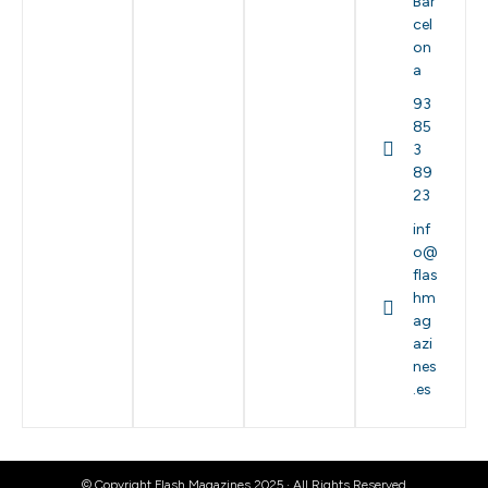
Bar
cel
on
a
93
85
3
89
23
inf
o@
flas
hm
ag
azi
nes
.es
© Copyright Flash Magazines 2025 · All Rights Reserved