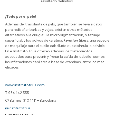
resultado definitivo.
¡Todo por el pelo!
Además del trasplante de pelo, que también se lleva a cabo
para rediseñar barbas y vejas, existen otros métodos
alternativos a la cirugía: la micropigmentación, o tatuaje
superficial, y los polvos de keratina,
keratian tibers
, una especie
de maquillaje para el cuello cabelludo que disimula la calvicie.
En el Instituto Trius ofrecen además los tratamientos
adecuados para prevenir y frenar la caída del cabello, comos
las infiltraciones capilares a base de vitaminas, entre los más
eficaces.
www.institutotrius.com
T 934 142 555
C/ Balmes, 310 1º 1ª – Barcelona
@institutotrius
COMPARTE ESTE