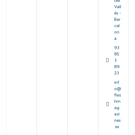
del
Vall
ès -
Bar
cel
on
a
93
85
3
89
23
inf
o@
flas
hm
ag
azi
nes
.es