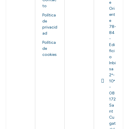
e
to
Ori
ent
Política
e
de
78-
privacid
84
ad
-
Política
Edi
de
fici
cookies
o
Inbi
sa
2º-
10ª
-
08
172
Sa
nt
Cu
gat