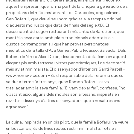
necessitem estar a prop de la natura, ens encanta”, reconeix
aquest empresari, que forma part de la cinquena generació dels
propietaris del mític restaurant Los Caracoles, originalment
Can Bofarull, que deu el seu nom gràcies a la recepta original
d’aquests mol·luscs que data de finals del segle XIX. El
descendent del segon restaurant més antic de Barcelona, que
manté la seva carta amb plats tradicionals adaptats als
gustos contemporanis, i que han provat personatges
mediàtics de la talla d’Ava Garner, Pablo Picasso, Salvador Dalí,
Robert de Niro o Alain Delon, desconnecta de la feina en aquest
elegant pis amb terrassa i vistes panoràmiques, i de decoració
més aviat minimalista. El dissenyador d’interiors Santi Pastell –
www.home-vice.com – és el responsable de la reforma que es
va dur a terme fa tres anys, quan Ramon Bofarull es va
traslladar amb la seva família. “El vam deixar fer”, confessa, “no
obstant això, alguns dels mobles són artesans, inspirats en
revistes i dissenys d’altres dissenyadors, que a nosaltres ens
agradaven”.
La cuina, inspirada en un pis pilot, que la família Bofarull va veure
en buscar pis, és de línies rectes i estil minimalista. Tots els