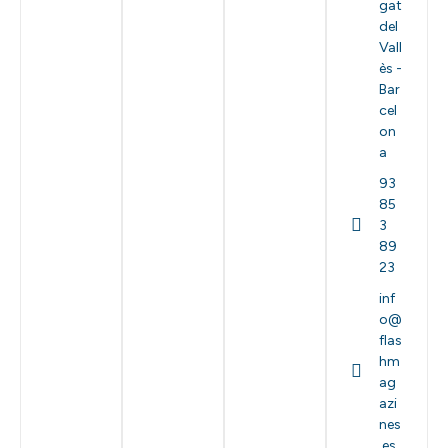
gat
del
Vall
ès -
Bar
cel
on
a
93
85
3
89
23
inf
o@
flas
hm
ag
azi
nes
.es