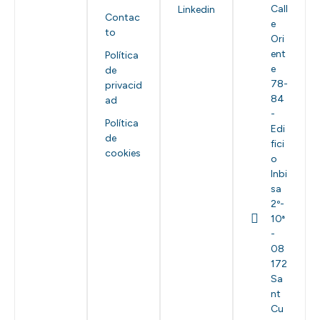
Call
Linkedin
Contac
e
to
Ori
ent
Política
e
de
78-
privacid
84
ad
-
Política
Edi
de
fici
cookies
o
Inbi
sa
2º-
10ª
-
08
172
Sa
nt
Cu