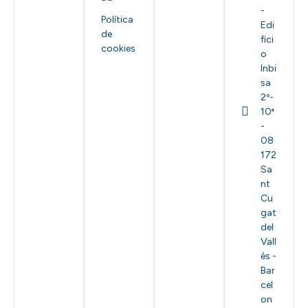
-
Política
Edi
de
fici
cookies
o
Inbi
sa
2º-
10ª
-
08
172
Sa
nt
Cu
gat
del
Vall
ès -
Bar
cel
on