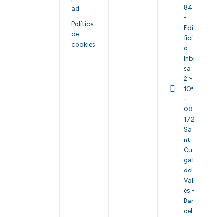
84
ad
-
Política
Edi
de
fici
cookies
o
Inbi
sa
2º-
10ª
-
08
172
Sa
nt
Cu
gat
del
Vall
ès -
Bar
cel