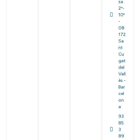
sa
2º-
10ª
-
08
172
Sa
nt
Cu
gat
del
Vall
ès -
Bar
cel
on
a
93
85
3
89