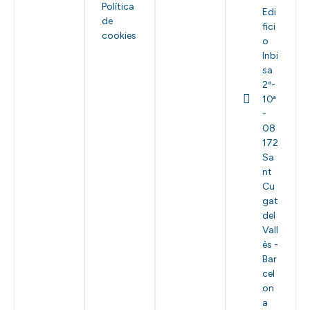
Política
Edi
de
fici
cookies
o
Inbi
sa
2º-
10ª
-
08
172
Sa
nt
Cu
gat
del
Vall
ès -
Bar
cel
on
a