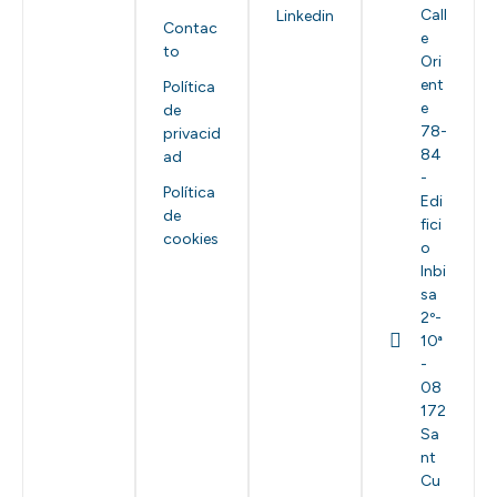
Call
Linkedin
Contac
e
to
Ori
ent
Política
e
de
78-
privacid
84
ad
-
Política
Edi
de
fici
cookies
o
Inbi
sa
2º-
10ª
-
08
172
Sa
nt
Cu