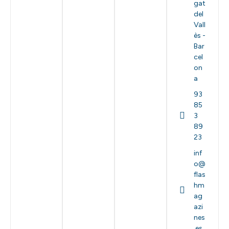
gat
del
Vall
ès -
Bar
cel
on
a
93
85
3
89
23
inf
o@
flas
hm
ag
azi
nes
.es