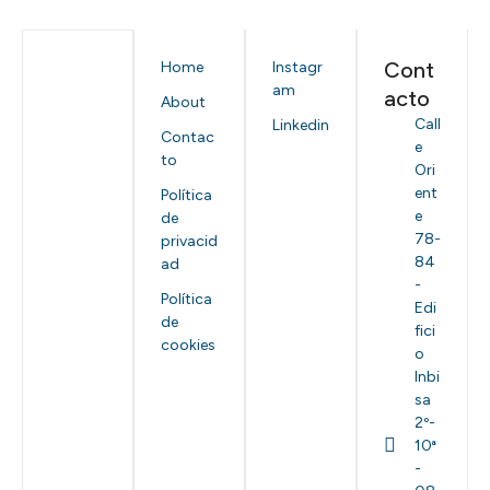
Cont
Home
Instagr
am
acto
About
Call
Linkedin
Contac
e
to
Ori
ent
Política
e
de
78-
privacid
84
ad
-
Política
Edi
de
fici
cookies
o
Inbi
sa
2º-
10ª
-