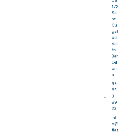
08
172
Sa
nt
Cu
gat
del
Vall
ès -
Bar
cel
on
a
93
85
3
89
23
inf
o@
flas