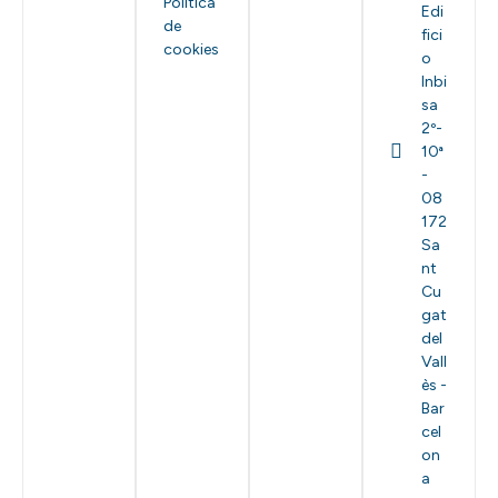
Política
Edi
de
fici
cookies
o
Inbi
sa
2º-
10ª
-
08
172
Sa
nt
Cu
gat
del
Vall
ès -
Bar
cel
on
a