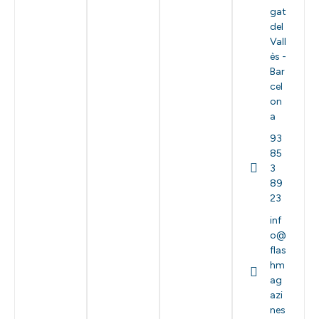
gat
del
Vall
ès -
Bar
cel
on
a
93
85
3
89
23
inf
o@
flas
hm
ag
azi
nes