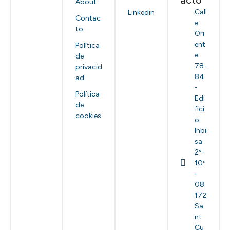
About
Call
Linkedin
Contac
e
to
Ori
ent
Política
e
de
78-
privacid
84
ad
-
Política
Edi
de
fici
cookies
o
Inbi
sa
2º-
10ª
-
08
172
Sa
nt
Cu