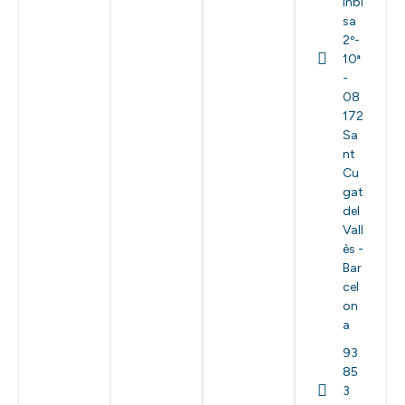
Inbi
sa
2º-
10ª
-
08
172
Sa
nt
Cu
gat
del
Vall
ès -
Bar
cel
on
a
93
85
3