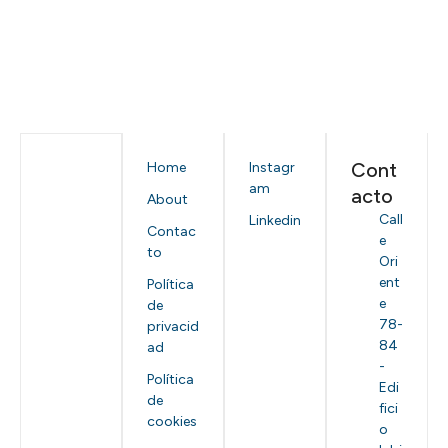
Cont
Home
Instagr
am
acto
About
Call
Linkedin
Contac
e
to
Ori
ent
Política
e
de
78-
privacid
84
ad
-
Política
Edi
de
fici
cookies
o