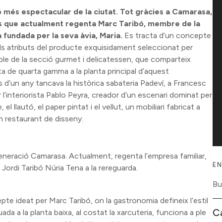
ó més espectacular de la ciutat. Tot gràcies a Camarasa,
res que actualment regenta Marc Taribó, membre de la
fundada per la seva àvia, Maria.
Es tracta d’un concepte
ls atributs del producte exquisidament seleccionat per
able de la secció gurmet i delicatessen, que comparteix
ta de quarta gamma a la planta principal d’aquest
s d’un any tancava la històrica sabateria Padeví, a Francesc
r l’interiorista Pablo Peyra, creador d’un escenari dominat per
 el llautó, el paper pintat i el vellut, un mobiliari fabricat a
un restaurant de disseny.
eneració Camarasa. Actualment, regenta l’empresa familiar,
EN
Jordi Taribó Núria Tena a la rereguarda.
te ideat per Marc Taribó, on la gastronomia defineix l’estil
C
da a la planta baixa, al costat la xarcuteria, funciona a ple