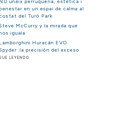
NU uneix perruqueria, estètica i
benestar en un espai de calma al
costat del Turó Park
Steve McCurry y la mirada que
nos iguala
Lamborghini Huracán EVO
Spyder: la precisión del exceso
GUE LEYENDO