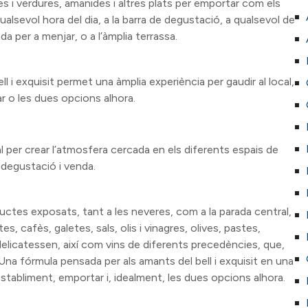
s i verdures, amanides i altres plats per emportar com els
alsevol hora del dia, a la barra de degustació, a qualsevol de
ada per a menjar, o a l’àmplia terrassa.
ll i exquisit permet una àmplia experiència per gaudir al local,
r o les dues opcions alhora.
al per crear l’atmosfera cercada en els diferents espais de
degustació i venda.
oductes exposats, tant a les neveres, com a la parada central,
s, cafès, galetes, sals, olis i vinagres, olives, pastes,
delicatessen, així com vins de diferents precedències, que,
. Una fórmula pensada per als amants del bell i exquisit en una
establiment, emportar i, idealment, les dues opcions alhora.