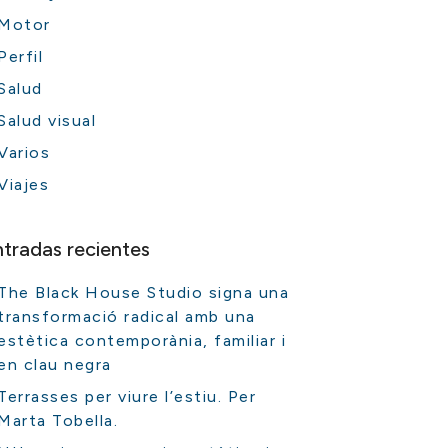
Motor
Perfil
Salud
Salud visual
Varios
Viajes
ntradas recientes
The Black House Studio signa una
transformació radical amb una
estètica contemporània, familiar i
en clau negra
Terrasses per viure l’estiu. Per
Marta Tobella.