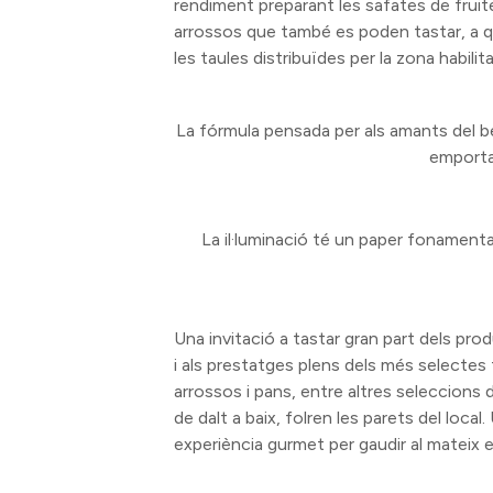
rendiment preparant les safates de fruite
arrossos que també es poden tastar, a qu
les taules distribuïdes per la zona habilit
La fórmula pensada
p
er als amants del be
emporta
La il·luminació té un paper fonament
Una invitació a tastar gran part dels pr
i als prestatges plens dels més selectes te
arrossos i pans, entre altres seleccions 
de dalt a baix, folren les parets del local
experiència gurmet per gaudir al mateix 