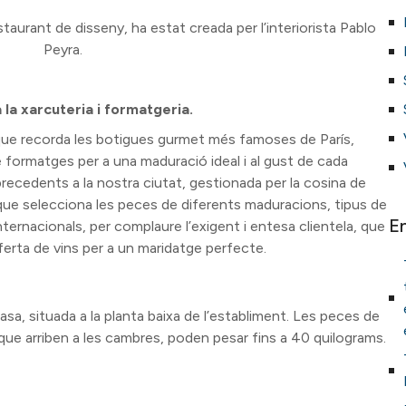
estaurant de disseny, ha estat creada per l’interiorista Pablo
Peyra.
a la xarcuteria i formatgeria.
que recorda les botigues gurmet més famoses de París,
formatges per a una maduració ideal i al gust de cada
recedents a la nostra ciutat, gestionada per la cosina de
a que selecciona les peces de diferents maduracions, tipus de
E
nternacionals, per complaure l’exigent i entesa clientela, que
rta de vins per a un maridatge perfecte.
 casa, situada a la planta baixa de l’establiment. Les peces de
ue arriben a les cambres, poden pesar fins a 40 quilograms.