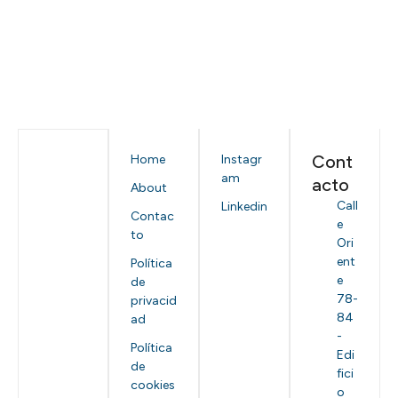
Cont
Home
Instagr
am
acto
About
Call
Linkedin
Contac
e
to
Ori
ent
Política
e
de
78-
privacid
84
ad
-
Política
Edi
de
fici
cookies
o