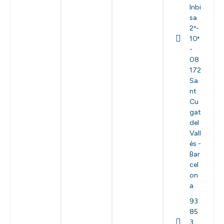
Inbi
sa
2º-
10ª
-
08
172
Sa
nt
Cu
gat
del
Vall
ès -
Bar
cel
on
a
93
85
3