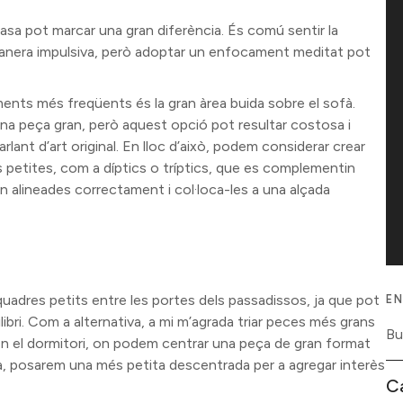
asa pot marcar una gran diferència. És comú sentir la
 manera impulsiva, però adoptar un enfocament meditat pot
ments més freqüents és la gran àrea buida sobre el sofà.
una peça gran, però aquest opció pot resultar costosa i
arlant d’art original. En lloc d’això, podem considerar crear
petites, com a díptics o tríptics, que es complementin
in alineades correctament i col·loca-les a una alçada
quadres petits entre les portes dels passadissos, ja que pot
EN
ibri. Com a alternativa, a mi m’agrada triar peces més grans
ue en el dormitori, on podem centrar una peça de gran format
-la, posarem una més petita descentrada per a agregar interès
C