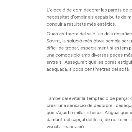
L’elecció de com decorar les parets de c
necessitat d’omplir els espais buits de
conduir a resultats més estètics.
Quan es tracta del saló, un dels desafia
Sovint, la solució més òbvia sembla ser 
difícil de trobar, especialment si estem p
una composició amb diverses peces més 
entre si. Assegura’t que les obres estigu
adequada, a pocs centímetres del sofà.
També cal evitar la temptació de penjar 
crear una sensació de desordre i desequil
que s’ajustin millor a l’espai. Al igual q
damunt del capçal del llit o, de no tenir
visual a l’habitació.