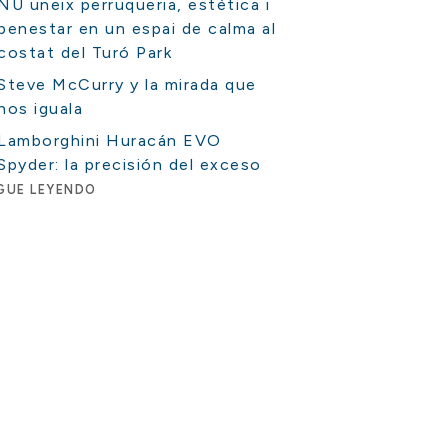
NU uneix perruqueria, estètica i
benestar en un espai de calma al
costat del Turó Park
Steve McCurry y la mirada que
nos iguala
Lamborghini Huracán EVO
Spyder: la precisión del exceso
GUE LEYENDO