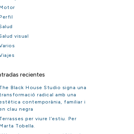
Motor
Perfil
Salud
Salud visual
Varios
Viajes
ntradas recientes
The Black House Studio signa una
transformació radical amb una
estètica contemporània, familiar i
en clau negra
Terrasses per viure l’estiu. Per
Marta Tobella.